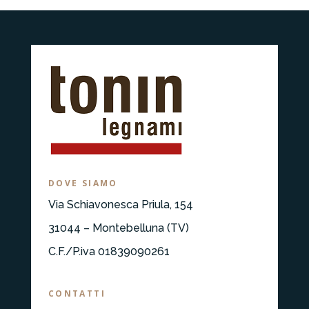
DOVE SIAMO
Via Schiavonesca Priula, 154
31044 – Montebelluna (TV)
C.F./P.iva 01839090261
CONTATTI