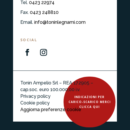
Tel.
0423 22974
Fax.
0423 248810
Email.
info@toninlegnami.com
SOCIAL
Tonin Ampelio Srl – REA
172905
–
cap.soc. euro 100.000,00 i.v.
Privacy policy
INDICAZIONI PER
CARICO-SCARICO MERCI
Cookie policy
CLICCA QUI
Aggiorna preferenze cookie